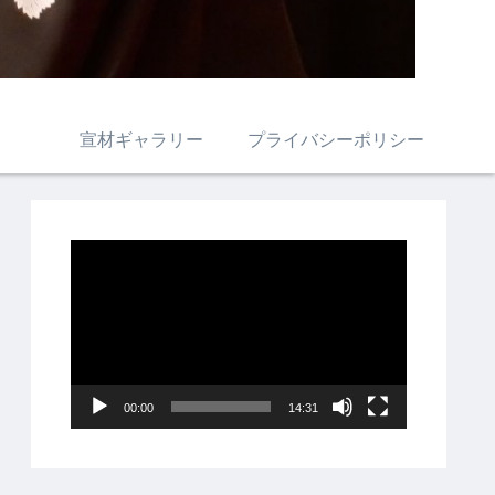
宣材ギャラリー
プライバシーポリシー
動
画
プ
レ
ー
00:00
14:31
ヤ
ー