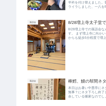
半衿を付け替えました。
ライラしました、一八を
川県...
8/28増上寺太子堂
落語会
8/28増上寺での落語会
す。 まず増上寺に向か
からも徒歩5分程度で増
す...
棒鱈、鰻の幇間ネ
落語会
本日はお暑い中墨亭にネ
無事？にネタ下ろし終了
余している噺家なのでし
りました...