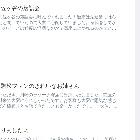
阿佐ヶ谷の落語会
阿佐ヶ谷の落語会に呼んでくれました！遊京は先週酔っぱら
たと聞いていたので大変に心配していました。怪我をしてか
たので、どの程度の怪我なのか？高座に上がれるのか？と私
た駒松ファンのきれいなお姉さん
いただき、川崎のラゾーナ寄席に出演いたしました。前座の
以来で大変にうれしかったです。お客様も大変に陽気な感じ
で左橋師匠とお話できたことも楽しかったです。 大体こん
まりましたよ
5/14.5/20でございます。ご来場お待ちしております。前座の