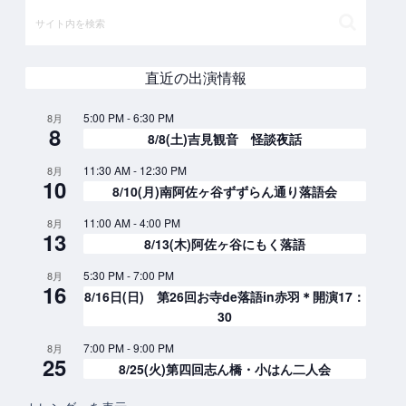
直近の出演情報
5:00 PM
-
6:30 PM
8月
8
8/8(土)吉見観音 怪談夜話
11:30 AM
-
12:30 PM
8月
10
8/10(月)南阿佐ヶ谷ずずらん通り落語会
11:00 AM
-
4:00 PM
8月
13
8/13(木)阿佐ヶ谷にもく落語
5:30 PM
-
7:00 PM
8月
16
8/16日(日) 第26回お寺de落語in赤羽＊開演17：
30
7:00 PM
-
9:00 PM
8月
25
8/25(火)第四回志ん橋・小はん二人会