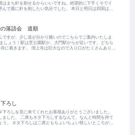
畳はまち針を刺せるからいいですね。絶望的に下手くそでイ
呼んで腹に針を刺したい気分でした。 本日と明日は四国は香
での落語会 道順
なんですが、少し道が分かり難いのでこちらでご案内いたしま
いましょう！駅は芝公園駅か、大門駅からが近いです。どちら
上寺に着きます。 増上寺は巨大なので入り口がたくさんありま
タ下ろし
タ下ろしを見に来てくれたお客様ありがとうございました。
しました。 二席もネタ下ろしするなんて、なんと時間を持て
ょう。 ネタ下ろしは二席ともちょいちょい怪しいところがあ