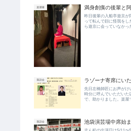
満身創痍の後輩と
楽屋噺
昨日後輩の入船亭遊京が
って転んで顔に怪我をし
ら遊京に会っていなかっ
は気もそぞろ...
ラゾーナ寄席にい
落語会
先日左橋師匠にお声がけ
時分に呼んでいただいた
で、助かりました。楽屋
な会話でし...
池袋演芸場中席始
落語会
志ん松の出演日は5/11〜