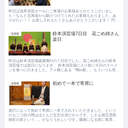
昨日は浅草演芸ホールにご来場のお客様ありがとうございまし
た！なんと北海道から駆けつけてくれたお客様もおりました、あ
りがたい！！ お差し入れもたくさんありがとうございます！ 円太
郎師匠が私の時では初めて口上にあがってくださいました。師匠
の話も...
鈴本演芸場7日目 花ごめ姉さん
楽屋噺
楽日
昨日は鈴本演芸場披露興行の７日目でした。花ごめ姉さんの鈴本
演芸場では楽日になります。 鈴本演芸場に入り前に今日のラーメ
ンを食べに行きました。アメ横にある「鴨to葱」。もういつも長蛇
の列ができているのですが、昨日は小雨が降っていたので4、5
人...
初めて一本で寄席に
楽屋噺
真打になって初めて寄席に一本で入れていただきました。という
のも二つ目の間はほとんど交互出演だからです。しかも国宝雲助
師匠の前という…。かなりうれしいです。噺家になる前に客席か
ら見ていた師匠方の仲間入りに少しだけできたかなという気がし