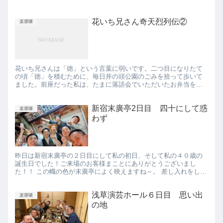
花いち兄さん奇天烈列伝②
楽屋噺
花いち兄さんは「徳」という言葉に弱いです。二つ目になりたて
の頃「徳」を積むために、毎日井の頭公園のごみを拾って歩いて
ました。前座だった私は、たまに落語会でいただいたお弁当を兄
さんの家に届けてたのですが 徳は大事です！！
新宿末廣亭2日目 四十にして惑
楽屋噺
わず
昨日は新宿末廣亭の２日目にして私の初日、そして私の４０歳の
誕生日でした！ご来場のお客様まことにありがとうございまし
た！！ この幟の色が末廣亭によく映えますね～。 差し入れをして
くださったお客様まことにありがとうございました！ 誕生日プレ
ゼン...
浅草演芸ホール６日目 思い出
楽屋噺
の地