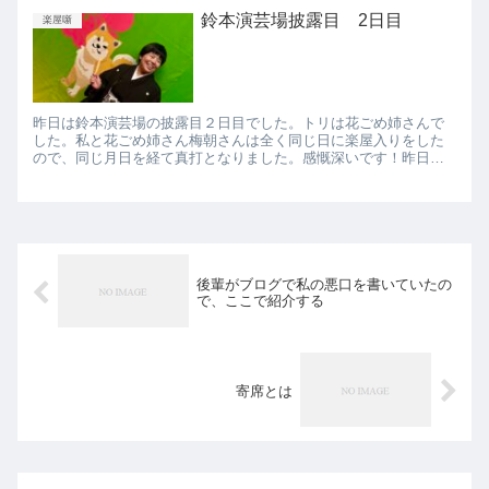
ます。 ...
鈴本演芸場披露目 2日目
楽屋噺
昨日は鈴本演芸場の披露目２日目でした。トリは花ごめ姉さんで
した。私と花ごめ姉さん梅朝さんは全く同じ日に楽屋入りをした
ので、同じ月日を経て真打となりました。感慨深いです！昨日は
口上後に私の高座もありました、真打になって初高座はおめでた
い「ざる...
後輩がブログで私の悪口を書いていたの
で、ここで紹介する
寄席とは