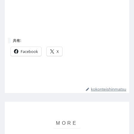
共有:
Facebook
X
kokonteishinmatsu