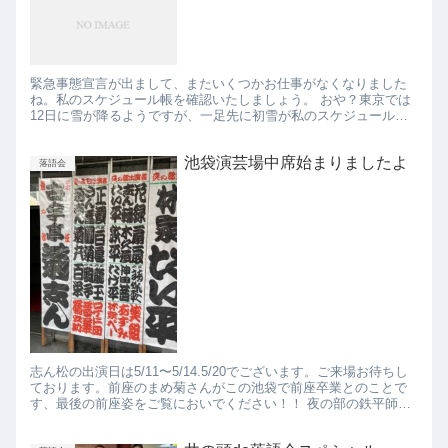
緊急事態宣言が出まして、またいくつかお仕事がなくなりました
ね。私のスケジュール帳を確認いたしましょう。 おや？東京では
12日に雪が降るようですが、一足先に初雪が私のスケジュール帳
には降ったようです。 予定真っ白 お先真っ暗。
池袋演芸場中席始まりましたよ
落語会
志ん松の出演日は5/11〜5/14.5/20でございます。ご来場お待ちし
ております。前座のまめ菊さんがこの池袋で前座卒業とのことで
す、最後の前座姿をご覧においでください！！ 夜の部の鉄平師匠
の字が「金に失う」ではなく「金に矢」になってるのが...