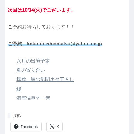
次回は10/14(火)でございます。
ご予約お待ちしております！！
ご予約 kokonteishinmatsu@yahoo.co.jp
八月の出演予定
夏の寄り合い
棒鱈、鰻の幇間ネタ下ろし
鰻
洞窟温泉で一席
共有:
Facebook
X