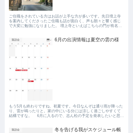
ご住職をされている方はお話が上手な方が多いです。先日増上寺
を案内してくださったご住職も話が面白く、声も朗々と響く感じ
で大変に勉強になりました。 増上寺といえばこちらの門が有名で
すが、今回やる落語会の会場へは、一つ隣の黒門のほうが行きや
すいで...
6月の出演情報は夏空の雲の様
落語会
もう5月も終わりですね、初夏です。今日なんぞは通り雨が降った
り、雷が鳴ったりと。家の中にいる分には涼しく過ごしやすくて
結構ですな。 6月に入るので、志ん松の予定を発表したいと思い
ます。 夏空の雲のように真っ白ですね～。風流ですな～。 6/...
冬を告げる我がスケジュール帳
落語会