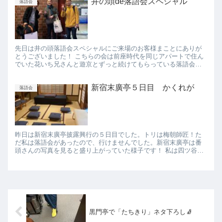
井の頭de落語会スペシャル
落語会
先日は井の頭落語会スペシャルにご来場のお客様まことにありが
とうございました！ こちらの会は前座時代を同じアパートで住ん
でいた花いち兄さんと遊京とずっと続けてもらっている落語会
で、今回は私が真打に昇進したのでスペシャルゲスト一之輔師匠
を招いて...
新宿末廣亭５日目 かくれが
落語会
昨日は新宿末廣亭披露興行の５日目でした。トリは梅朝師匠！た
だ私は落語会があったので、行けませんでした。新宿末廣亭は番
頭さんの写真を見ると盛り上がっていた様子です！ 私は四ツ谷か
くれが俱楽部へ！ とっても素敵なところでした！噺の方でよく
「掃除...
黒門亭で「たちきり」ネタ下ろし🧦