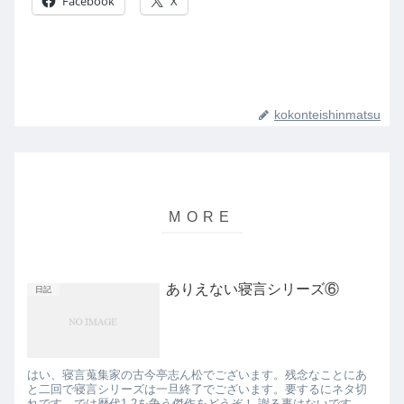
Facebook
X
kokonteishinmatsu
ありえない寝言シリーズ⑥
日記
はい、寝言蒐集家の古今亭志ん松でございます。残念なことにあ
と二回で寝言シリーズは一旦終了でございます。要するにネタ切
れです。では歴代1.2を争う傑作をどうぞ！ 謝る事はないです。い