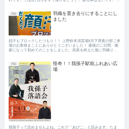
いネタをありがとうございました！！魚だけにね！
羽織を置き去りにすることにし
日記
ました
顔汗もブロックしたつもり！！ 上野鈴本演芸場6月下席夜の部ご来
場のお客様まことにありがとうございました！ 最後の二日間、噺
家になって初めてのことをしました。高座を終えた後に羽織りを
拾うのをやめました！先日、羽織を拾って高座を降りたら、小里
ん...
怪奇！！我孫子駅前ふれあい広
日記
場
我孫子って読めませんよね。これで「あびこ」と読みます。たま