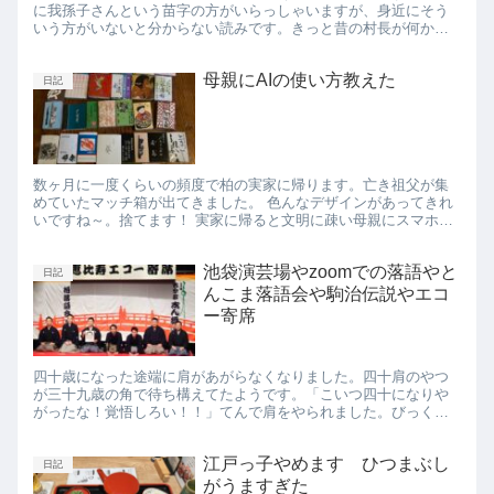
に我孫子さんという苗字の方がいらっしゃいますが、身近にそう
いう方がいないと分からない読みです。きっと昔の村長が何かが
自分の大事な物の順番通りに村の名前をつけたのでしょう。
「我」「孫」...
母親にAIの使い方教えた
日記
数ヶ月に一度くらいの頻度で柏の実家に帰ります。亡き祖父が集
めていたマッチ箱が出てきました。 色んなデザインがあってきれ
いですね～。捨てます！ 実家に帰ると文明に疎い母親にスマホの
使い方を色々聞かれます。今回はAIアプリの使い方を教えまし
た。...
池袋演芸場やzoomでの落語やと
日記
んこま落語会や駒治伝説やエコ
ー寄席
四十歳になった途端に肩があがらなくなりました。四十肩のやつ
が三十九歳の角で待ち構えてたようです。「こいつ四十になりや
がったな！覚悟しろい！！」てんで肩をやられました。びっくり
にっくき四十肩。 そんなこんなで今年も終わりますね。12月の上
席は...
江戸っ子やめます ひつまぶし
日記
がうますぎた