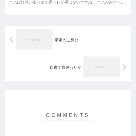
これは怪談が出るまで通うしか手はないですね！ これがおどろお
どろしい噺をする人の笑顔です。 姉さんの後ろ幕の前で新宿末廣
亭最...
噺家のご身分
自粛で血迷ったか