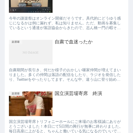
今年の謝楽祭はオンライン開催だそうです。具代的にどうゆう感
じになるかは例に漏れず、私は知りません。ただ、動画を募集し
ているという通達が落語協会からきたので、志ん橋一門の暇そう
な人で撮ることになりました。 私達志ん橋一門は例年謝楽祭
で、投扇...
自粛で血迷ったか
楽屋噺
自粛期間が長引き、何だか様子のおかしい噺家仲間が増えてまい
りました。多くの仲間は落語の配信をしたり、ラジオを発信した
り、Twitterをやったりしてます。そんな中、違う山に登り始めた
愛すべき方々を紹介します。 三遊亭ふう丈 寄席のレジェンド...
国立演芸場寄席 終演
楽屋噺
国立演芸場寄席トリフォニーホールにご来場のお客様誠にありが
とうございました！本日にて5日間の興行が無事に終わりました。
毎日高座に上がると、ちゃんと働いている気になるのでいいです