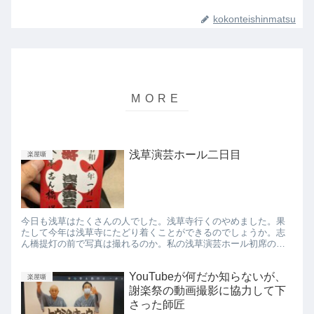
kokonteishinmatsu
浅草演芸ホール二日目
楽屋噺
今日も浅草はたくさんの人でした。浅草寺行くのやめました。果
たして今年は浅草寺にたどり着くことができるのでしょうか。志
ん橋提灯の前で写真は撮れるのか。私の浅草演芸ホール初席の出
番は、あとは1/4です。 今日もちゃんと3分喋りました！！二日間
で...
YouTubeが何だか知らないが、
楽屋噺
謝楽祭の動画撮影に協力して下
さった師匠