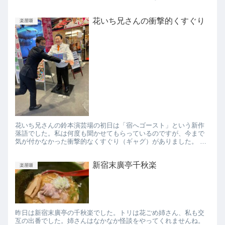
ね。 玉の輔師匠にごちそうになりました。
花いち兄さんの衝撃的くすぐり
楽屋噺
花いち兄さんの鈴本演芸場の初日は「宿へゴースト」という新作
落語でした。私は何度も聞かせてもらっているのですが、今まで
気が付かなかった衝撃的なくすぐり（ギャグ）がありました。 よ
く古典落語では場面転換で「烏かぁで夜が明けて」という言い回
しがで...
新宿末廣亭千秋楽
楽屋噺
昨日は新宿末廣亭の千秋楽でした。トリは花ごめ姉さん、私も交
互の出番でした。姉さんはなかなか怪談をやってくれませんね。