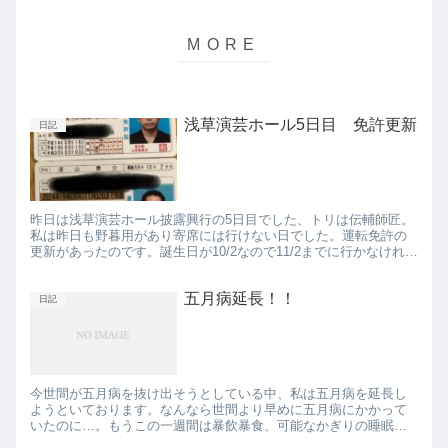
浅草演芸ホール5日目 免許更新
日記
昨日は浅草演芸ホール披露興行の5日目でした、トリは伝輔師匠。
私は昨日も野暮用があり寄席には行けない日でした。運転免許の
更新があったのです。誕生日が10/2なので11/2までに行かなければ
ならないということで、披露目に重なってしまいました。...
五月病延長！！
日記
今世間が五月病を抜け出そうとしている中、私は五月病を延長し
ようといております。なんなら世間より早めに五月病にかかって
いたのに…。もうこの一週間は暴飲暴食、可能なかぎりの睡眠、
悪逆非道の限りを尽くしておりました。ただ、そろそろ何かをし