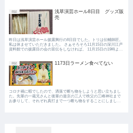
で私の好物を紹介します！！ 肉のハナマサで買える「お肉屋さん
が作...
浅草演芸ホール8日目 グッズ販
日記
売
昨日は浅草演芸ホール披露興行の8日目でした。トリは伝輔師匠。
私は休ませていただきました。 さぁそろそろ11月15日の深川江戸
資料館での披露目の会の宣伝をしなければ。 11月15日の19時より
深川江戸資料館でお待ちしております。国宝の雲助師匠...
1173日ラーメン食べてない
日記
コロナ禍に暇でしたので、洒落で断ち物をしようと思い立ちまし
た。先輩の一蔵兄さんと後輩の遊京の三人で秩父の三峰神社まで
お参りして、それぞれ真打まで一つ断ち物をすることにしまし
た。そちらの様子はYouTubeにあげてあります。 私はラーメンを
断...