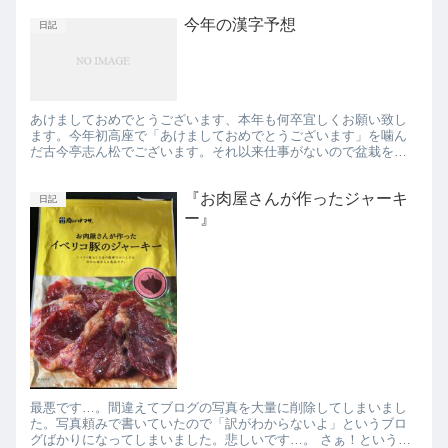
なくては...
今年の漢字予想
日記
あけましておめでとうございます、本年も何卒宜しくお願い致し
ます。今年初高座で「あけましておめでとうございます」を噛ん
だ古今亭志ん松でございます。それ以来仕事がないので盆栽を愛
でる毎日です。 暇なんで今年の漢字を今から予想します。昨年は
本命の...
『お肉屋さんが作ったジャーキ
日記
ー』
最悪です…。間違えてブログの写真を大量に削除してしまいまし
た。写真頼みで書いていたので「訳がわからないよ」というブロ
グばかりになってしまいました。悲しいです…。 さぁ！という訳