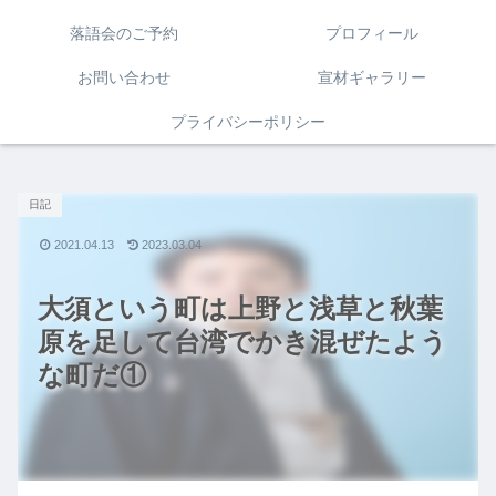
落語会のご予約
プロフィール
お問い合わせ
宣材ギャラリー
プライバシーポリシー
日記
2021.04.13
2023.03.04
大須という町は上野と浅草と秋葉
原を足して台湾でかき混ぜたよう
な町だ①