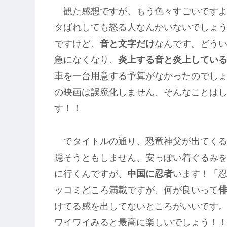
観た感想ですが、もう色々すごいです
タばれしても怒る人なんかいないでしょ
ですけど、
音と文字だけ
なんです。どう
急になくなり、
炎上する音と炎上してい
車を一台用意する予算がなかったのでし
の映画は誤魔化しません、そんなことは
す！！
でタイトルの通り、恐竜神父が出てくる
隠そうともしません、安っぽい着ぐるみを
に行くんですが、
中国に忍者
います！「
ッコミどころ満載ですが、何が良いって
けてる感を出してないところがいいです
ワイワイみると最高に楽しいでしょう！