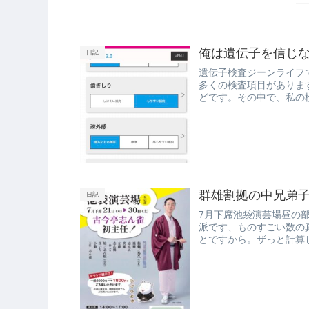
俺は遺伝子を信じ
日記
遺伝子検査ジーンライフ
多くの検査項目がありま
どです。その中で、私の
ょう。その前...
群雄割拠の中兄弟
日記
7月下席池袋演芸場昼の
派です、ものすごい数の
とですから。ザっと計算
す。年で...