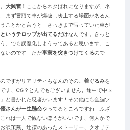
よ。
大興奮！
ここからネタばれになりますが、ネ
う。まず冒頭で車が爆破し炎上する場面があるん
いうことかと言うと、さっきまで写っていた車が
るというテロップが出てるだけ
なんです。きっと
ょう、でも誤魔化しようってあると思います。こ
しないのです。ただ
事実を突きつけてくる
ので
のですがリアリティもなんのその。
着ぐるみ
を
です、CG？とんでもございません。途中で中国
忍」と書かれた忍者がいます！その他にも全編ツ
俳優さんが一生懸命
やってるところですね。ふざ
。これは一人で観ないほうがいいです、何人かで
！お涙頂戴、辻褄のあったストーリー、クオリテ