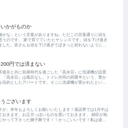
もいかがものか
穂かな」という言葉がありますね。ただこの言葉通りに頭を
思うのです。 家で育てていたヒヤシンスです。頭を下げ過ぎ
ました。皆さんも頭を下げ過ぎてぽきっと折れないように気
200円では済まない
亭遊京と共に前座時代を過ごした『高永荘』に洗濯機が設置
。『高永荘』は風呂なし、トイレ共同の四畳半という、豊か
を目的としたアパートです。そこに洗濯機が置かれたという
とうございます
すが、本年もよろしくお願いいたします！落語界では1月中は
ておきます。お正月っぽいものを置いておきます。 師匠が柏
にやって下さった獅子舞です！！かっこいいです！私は途中