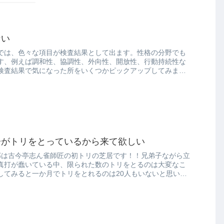
ない
では、色々な項目が検査結果として出ます。性格の分野でも
す、例えば調和性、協調性、外向性、開放性、行動持続性な
検査結果で気になった所をいくつかピックアップしてみまし
子がトリをとっているから来て欲しい
部は古今亭志ん雀師匠の初トリの芝居です！！兄弟子ながら立
真打が蠢いている中、限られた数のトリをとるのは大変なこ
してみると一か月でトリをとれるのは20人もいないと思いま