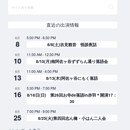
直近の出演情報
5:00 PM
-
6:30 PM
8月
8
8/8(土)吉見観音 怪談夜話
11:30 AM
-
12:30 PM
8月
10
8/10(月)南阿佐ヶ谷ずずらん通り落語会
11:00 AM
-
4:00 PM
8月
13
8/13(木)阿佐ヶ谷にもく落語
5:30 PM
-
7:00 PM
8月
16
8/16日(日) 第26回お寺de落語in赤羽＊開演17：
30
7:00 PM
-
9:00 PM
8月
25
8/25(火)第四回志ん橋・小はん二人会