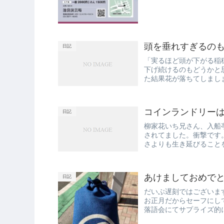
頭を垂れすぎるの
日記
「実るほど頭が下がる稲
下げ続けるのもどうかと
た結果花が落ちてしまし
を付けまし...
コインランドリーは
日記
柳家花いち兄さん、入船
されてました。衝撃です
さよりも生き延びること
ことに時代を...
あけましておめで
日記
だいぶ遅刻ではございま
お正月だからセーフにし
落語会にてサプライズ的
でお手伝...