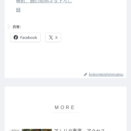
棒鱈、鰻の幇間ネタ下ろし
鰻
共有:
Facebook
X
kokonteishinmatsu
アムリタ寄席 アクセス
落語会