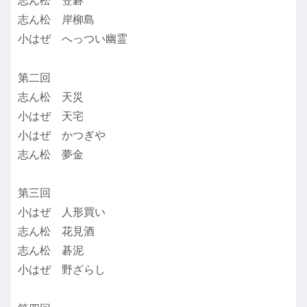
志ん松 笠碁
志ん松 岸柳島
小はぜ へっつい幽霊
第二回
志ん松 天災
小はぜ 天宅
小はぜ かつぎや
志ん松 夢金
第三回
小はぜ 人形買い
志ん松 花見酒
志ん松 碁泥
小はぜ 野ざらし