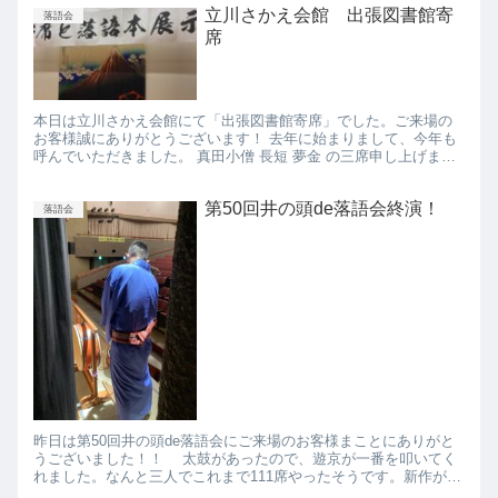
立川さかえ会館 出張図書館寄
落語会
席
本日は立川さかえ会館にて「出張図書館寄席」でした。ご来場の
お客様誠にありがとうございます！ 去年に始まりまして、今年も
呼んでいただきました。 真田小僧 長短 夢金 の三席申し上げまし
た。 去年に引き続き立派な高座を準備していただきありがたい...
第50回井の頭de落語会終演！
落語会
昨日は第50回井の頭de落語会にご来場のお客様まことにありがと
うございました！！ 太鼓があったので、遊京が一番を叩いてく
れました。なんと三人でこれまで111席やったそうです。新作が11
席で古典が100席！すごいですね～、今までご来場のお客...