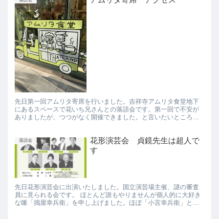
先日第一回アムリタ寄席を行いました。吉祥寺アムリタ食堂地下
にあるスペースで花いち兄さんとの落語会です。第一回で不安が
ありましたが、つつがなく開催できました。と言いたいところで
すが、つつがだらけでした。高座の位置ですとか照明ですとか空
調ですと...
花形演芸会 貞鏡先生は超人で
落語会
す
先日花形演芸会に出演いたしました。国立演芸場主催、謎の審査
員に見られる会です。 ほとんど誰もやりませんが個人的に大好き
な噺「搗屋幸兵衛」を申し上げました。ほぼ「小言幸兵衛」と同
じですが、私はこっちのが好きです。あれだけ長々やって、オチ
がない...