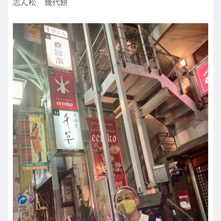
志ん松 幾代餅