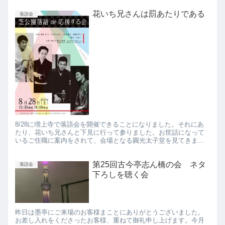
花いち兄さんは罰あたりである
落語会
8/28に増上寺で落語会を開催できることになりました。それにあ
たり、花いち兄さんと下見に行って参りました。お世話になって
いるご住職に案内をされて、会場となる圓光太子堂を見てきまし
た。ご住職が写真の許可を快くしてくださったの色々写真を撮っ
たの...
第25回古今亭志ん橋の会 ネタ
落語会
下ろしを聴く会
昨日は墨亭にご来場のお客様まことにありがとうございました。
お差し入れをくださったお客様、重ねて御礼申し上げます。今月