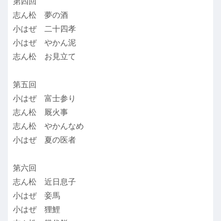
第四回
志ん松 夢の酒
小はぜ 二十四孝
小はぜ やかん泥
志ん松 お見立て
第五回
小はぜ 富士参り
志ん松 厩火事
志ん松 やかんなめ
小はぜ 夏の医者
第六回
志ん松 近日息子
小はぜ 妾馬
小はぜ 狸鯉