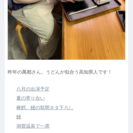
昨年の萬都さん。うどんが似合う高知県人です！
八月の出演予定
夏の寄り合い
棒鱈、鰻の幇間ネタ下ろし
鰻
洞窟温泉で一席