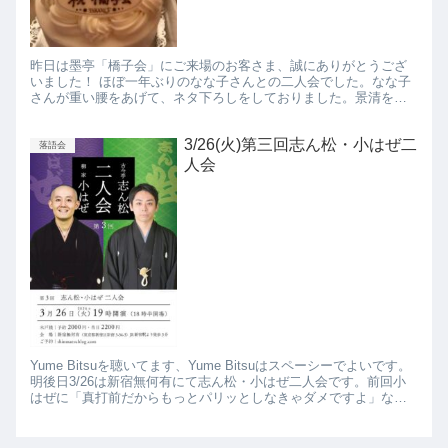
昨日は墨亭「橋子会」にご来場のお客さま、誠にありがとうござ
いました！ ほぼ一年ぶりのなな子さんとの二人会でした。なな子
さんが重い腰をあげて、ネタ下ろしをしておりました。景清を立
派にやっておりました。 お客さまから橋子会の再開を祝してケー
キを...
3/26(火)第三回志ん松・小はぜ二
落語会
人会
Yume Bitsuを聴いてます、Yume Bitsuはスペーシーでよいです。
明後日3/26は新宿無何有にて志ん松・小はぜ二人会です。前回小
はぜに「真打前だからもっとパリッとしなきゃダメですよ」なん
という小言をくらったので今回はパリッとし...