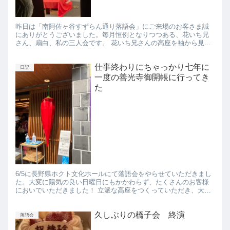
昨日は「南阿佐ヶ谷すずらん通り落語会」にご来場のお客さま誠
にありがとうございました。毎月恒例となりつつある、花いち兄
さん、扇白、私の三人会です。 花いち兄さんの高座を袖から見て
いる扇白が楽しそうです。ファンの顔してます。 花いち兄さんは
高座...
仕事終わりにちゃっかり七年に
日記
一度の善光寺御開帳に行ってき
た
6/5に長野県ホクト文化ホールにて落語会をやらせていただきまし
た。大変に陽気の良い日曜日にもかかわらず、たくさんのお客様
においでいただきました！ 立派な高座をつくっていただき、大き
なポスターで宣伝していただいたお陰でたくさんのお客様が来て
く...
久しぶりの橋子会 終演
落語会