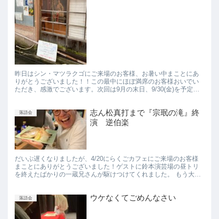
昨日はシン・マツラクゴにご来場のお客様、お暑い中まことにあ
りがとうございました！！この最中にほぼ満席のお客様おいでい
ただき、感激でございます。次回は9月の末日、9/30(金)を予定し
ております。 墨亭は外から中を覗けるのがいいですね、いかが...
志ん松真打まで『宗珉の滝』終
落語会
演 逆伯楽
だいぶ遅くなりましたが、4/20にらくごカフェにご来場のお客様
まことにありがとうございました！ゲストに鈴本演芸場の昼トリ
を終えたばかりの一蔵兄さんが駆けつけてくれました。 もう大変
に盛り上げてくれまして、兄さんの独演会かな？ていうぐらいマ
ク...
ウケなくてごめんなさい
落語会