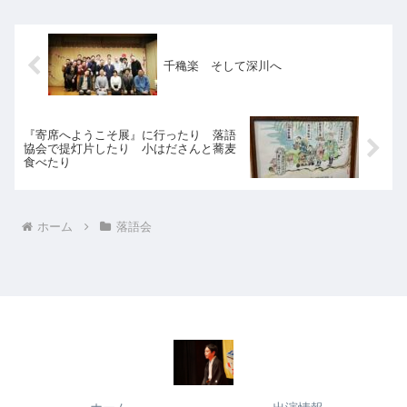
千穐楽 そして深川へ
『寄席へようこそ展』に行ったり 落語
協会で提灯片したり 小はださんと蕎麦
食べたり
ホーム
落語会