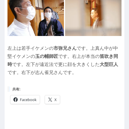
左上は若手イケメンの
市弥兄さん
です。上真ん中が中
堅イケメンの
玉の輔師匠
です。右上が本当の
笛吹き同
時
です。左下が遠近法で更に顔を大きくした
大型巨人
です。右下が志ん雀兄さんです。
共有:
Facebook
X