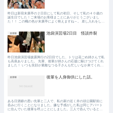
昨日は新宿末廣亭の２日目にして私の初日、そして私の４０歳の
誕生日でした！ご来場のお客様まことにありがとうございまし
た！！ この幟の色が末廣亭によく映えますね～。 差し入れをして
くださったお客様まことにありがとうございました！ 誕生日プレ
ゼン...
池袋演芸場2日目 怪談炸裂
楽屋噺
昨日池袋演芸場披露興行の2日目でした、トリは花ごめ姉さんで私
も高座ありました。 先輩、後輩が姉さんの応援に駆けつけてくれ
ました！ いつも笑顔が素敵なつる子さんも忙しいなか来てくれて
ました！ここぞとばかりに写真を撮ってもらいました。 とうと
う...
後輩を人身御供にした話。
楽屋噺
ある日酒癖の悪い先輩と二人で、私の家の近く井の頭公園駅前に
呑みに行くことになりました。嫌な予感がした私は同じアパート
に住んでいた後輩を呼ぶことにしました。三人で呑んでいると、