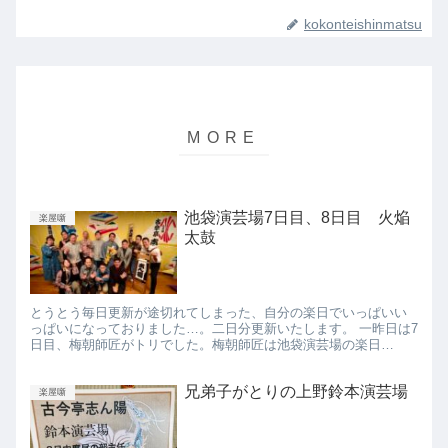
kokonteishinmatsu
池袋演芸場7日目、8日目 火焔
楽屋噺
太鼓
とうとう毎日更新が途切れてしまった、自分の楽日でいっぱいい
っぱいになっておりました…。二日分更新いたします。 一昨日は7
日目、梅朝師匠がトリでした。梅朝師匠は池袋演芸場の楽日
10/30、つまり大楽も勤めますよ！！ 私の一昨日のラーメン。
福...
兄弟子がとりの上野鈴本演芸場
楽屋噺