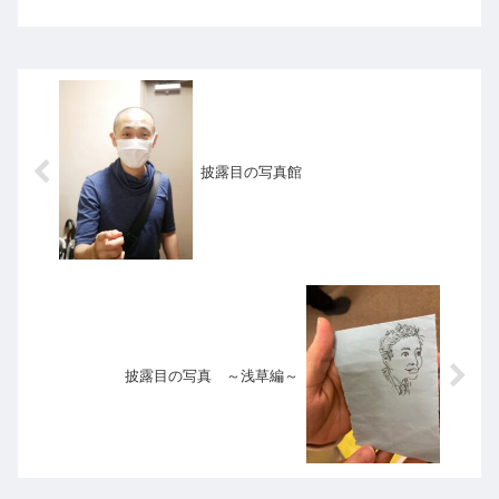
案の定先輩がくだをまき始め、我々に小言を延々と言い出しまし
た。その...
披露目の写真館
披露目の写真 ～浅草編～