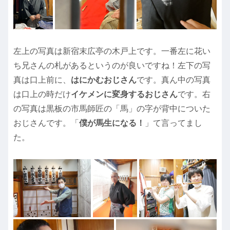
左上の写真は新宿末広亭の木戸上です。一番左に花い
ち兄さんの札があるというのが良いですね！左下の写
真は口上前に、
はにかむおじさん
です。真ん中の写真
は口上の時だけ
イケメンに変身するおじさん
です。右
の写真は黒板の市馬師匠の「馬」の字が背中についた
おじさんです。「
僕が馬生になる！
」て言ってまし
た。