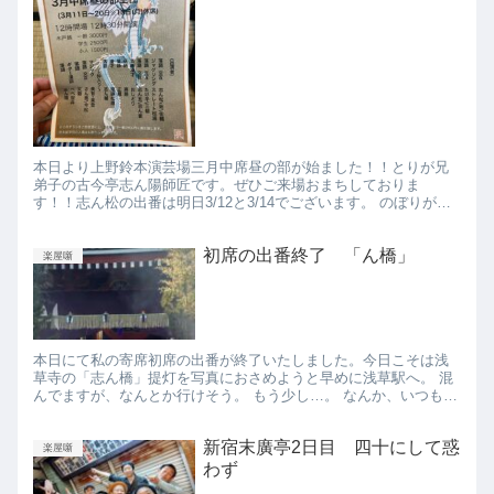
本日より上野鈴本演芸場三月中席昼の部が始ました！！とりが兄
弟子の古今亭志ん陽師匠です。ぜひご来場おまちしておりま
す！！志ん松の出番は明日3/12と3/14でございます。 のぼりが裏
かえっしでたなびいておりました。 このチラシを見せると3名様...
初席の出番終了 「ん橋」
楽屋噺
本日にて私の寄席初席の出番が終了いたしました。今日こそは浅
草寺の「志ん橋」提灯を写真におさめようと早めに浅草駅へ。 混
んでますが、なんとか行けそう。 もう少し…。 なんか、いつもは
ない幕が垂れてて見えない…。 「ん橋」を撮ることができまし
た...
新宿末廣亭2日目 四十にして惑
楽屋噺
わず