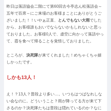
昨日は落語協会二階にて第60回古今亭志ん松落語会～
五年で百席～にご来場のお客様まことにありがとうご
ざいました！！いやぁ正直、
とんでもない大雨
でした
から、お客様誰もおいでならないかもしれないと思っ
ておりました。お客様0人で、虚空に向かって落語やっ
て、霞を食べて帰ることを覚悟しておりました。
ところが、
決死隊
が来てくれました！めちゃくちゃ嬉
しかったです。
しかも13人！
え！？13人？普段より多い…。いつもはつばなれしな
い会なのに。どういうこと？雨が降ってる方が来て下
さるのか？決死隊たちは普段は隠れているのか？なに