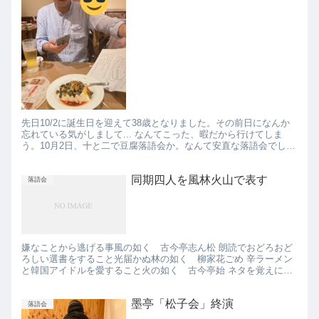
先日10/2に誕生日を迎えて38歳となりました。その前日になんか
忘れている気がしまして... なんてこった、暇だから行けてしま
う。10月2日、十と二で豆腐落語会か。なんて安直な落語会でしょ
う。遊京が豆腐が好きという理由だけで始めたらしいです...
同期四人を風林火山で表す
落語会
嫌なことから逃げる事風の如く 古今亭志ん松 朗読でおどろおど
ろしい選書をすること光届かぬ林の如く 柳家花ごめ 辛ラーメン
と韓国アイドルを愛すること火の如く 古今亭始 ネタを覚えに行
かないこと山の如く 春風亭朝之助 おかしいな～。ゴレンジャ
ー...
墨亭「松子会」終演
落語会