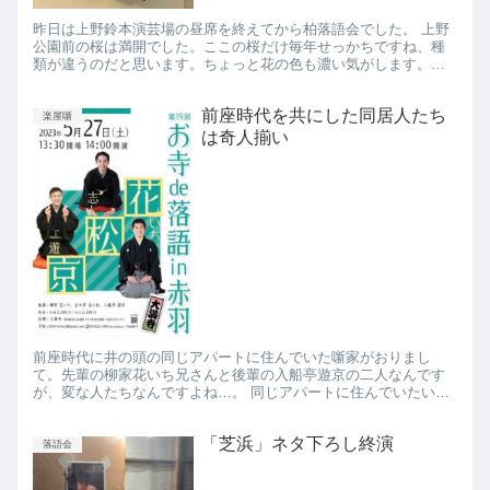
昨日は上野鈴本演芸場の昼席を終えてから柏落語会でした。 上野
公園前の桜は満開でした。ここの桜だけ毎年せっかちですね、種
類が違うのだと思います。ちょっと花の色も濃い気がします。鈴
本の高座を終えて常磐線に乗って30分程で北柏へ…。 なんと記念
す...
前座時代を共にした同居人たち
楽屋噺
は奇人揃い
前座時代に井の頭の同じアパートに住んでいた噺家がおりまし
て。先輩の柳家花いち兄さんと後輩の入船亭遊京の二人なんです
が、変な人たちなんですよね…。 同じアパートに住んでいたいと
いう大変深い縁があるので、以来三人で井の頭でずっと地域寄席
をやって...
「芝浜」ネタ下ろし終演
落語会