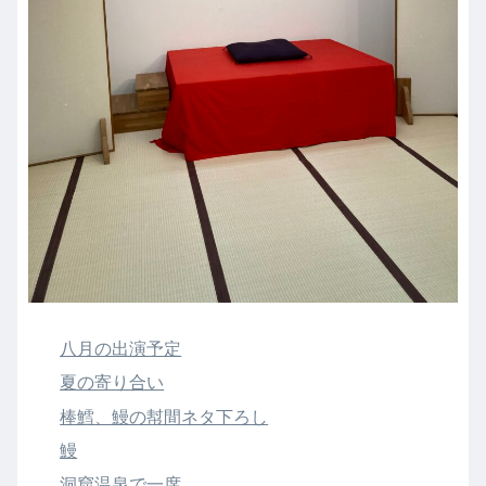
八月の出演予定
夏の寄り合い
棒鱈、鰻の幇間ネタ下ろし
鰻
洞窟温泉で一席