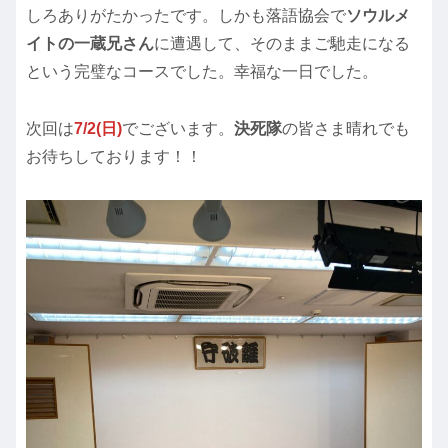
しろありがたかったです。しかも落語協会で
ソウルメ
イトの一蔵兄さん
に遭遇して、そのままご馳走になる
という完璧なコースでした。幸福な一日でした。
次回は
7/2(日)
でございます。
決死隊
の皆さま晴れでも
お待ちしております！！