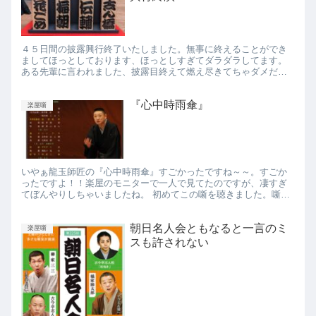
４５日間の披露興行終了いたしました。無事に終えることができ
ましてほっとしております、ほっとしすぎてダラダラしてます。
ある先輩に言われました、披露目終えて燃え尽きてちゃダメだよ
と。完全にダラダラしてました。あの先輩は予言者ですか？。こ
りゃいか...
『心中時雨傘』
楽屋噺
いやぁ龍玉師匠の『心中時雨傘』すごかったですね～～。すごか
ったですよ！！楽屋のモニターで一人で見てたのですが、凄すぎ
てぼんやりしちゃいましたね。 初めてこの噺を聴きました。噺家
やってても、まぁ聞かないくらい珍しい噺です。一応志ん生の音
が残っ...
朝日名人会ともなると一言のミ
楽屋噺
スも許されない