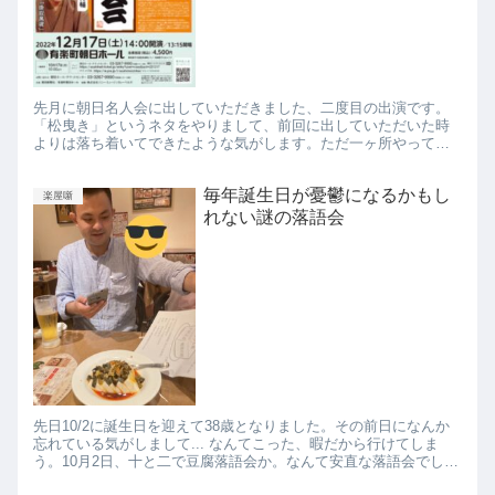
先月に朝日名人会に出していただきました、二度目の出演です。
「松曳き」というネタをやりまして、前回に出していただいた時
よりは落ち着いてできたような気がします。ただ一ヶ所やってい
て「いけね！」と思ったところがありました。 と本来なら言うべ
きとこ...
毎年誕生日が憂鬱になるかもし
楽屋噺
れない謎の落語会
先日10/2に誕生日を迎えて38歳となりました。その前日になんか
忘れている気がしまして... なんてこった、暇だから行けてしま
う。10月2日、十と二で豆腐落語会か。なんて安直な落語会でしょ
う。遊京が豆腐が好きという理由だけで始めたらしいです...