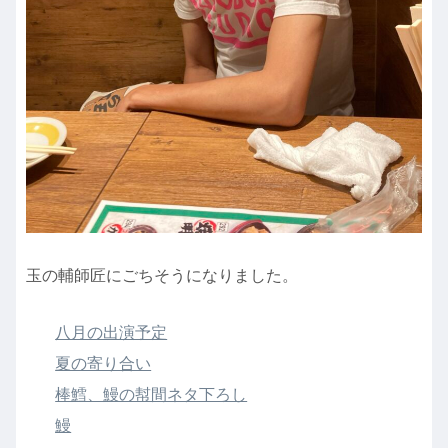
玉の輔師匠にごちそうになりました。
八月の出演予定
夏の寄り合い
棒鱈、鰻の幇間ネタ下ろし
鰻