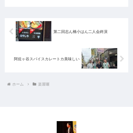
特にな...
第二回志ん橋小はん二人会終演
阿佐ヶ谷スパイスカレートカ美味しい
ホーム
楽屋噺