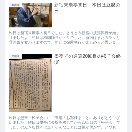
新宿末廣亭初日 本日は豆腐の
楽屋噺
日
昨日は新宿末廣亭の初日でした。とうとう新宿の披露興行が始ま
りましたよ！初日は梅朝師匠がトリでした。新宿はまたガラッと
雰囲気が変わりますので、新たに披露興行が楽しめると思いま
す。 見てください、この使い込まれた黒板を！！歴代の乱暴な前
座がチョ...
墨亭での通算20回目の松子会終
楽屋噺
演
昨日は墨亭「松子会」にご来場のお客様まことにありがとうござ
いました！昨日は墨亭に会場を移してから20回目の「松子会」で
した。のんきな我々は全くそんなことには気が付かず、いつも通
りのグズグズした、いやアットホームな落語会でございました。