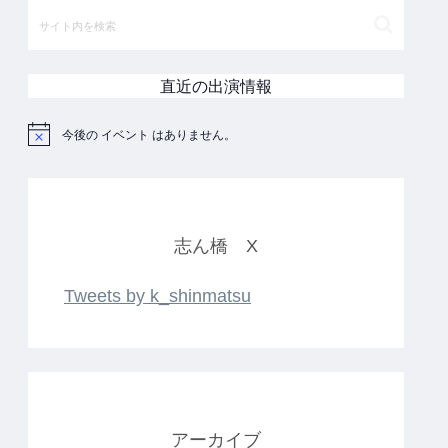
直近の出演情報
今後の イベント はありません。
N
o
t
i
c
e
志ん橋 X
Tweets by k_shinmatsu
アーカイブ