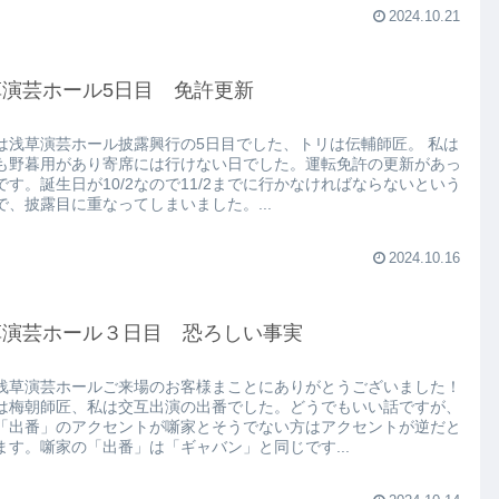
2024.10.21
草演芸ホール5日目 免許更新
は浅草演芸ホール披露興行の5日目でした、トリは伝輔師匠。 私は
も野暮用があり寄席には行けない日でした。運転免許の更新があっ
です。誕生日が10/2なので11/2までに行かなければならないという
で、披露目に重なってしまいました。...
2024.10.16
草演芸ホール３日目 恐ろしい事実
浅草演芸ホールご来場のお客様まことにありがとうございました！
は梅朝師匠、私は交互出演の出番でした。どうでもいい話ですが、
「出番」のアクセントが噺家とそうでない方はアクセントが逆だと
ます。噺家の「出番」は「ギャバン」と同じです...