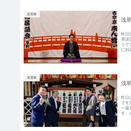
楽屋噺
浅
昨日
草演
リで
に到
楽屋噺
浅
昨日
です
一蔵
す。