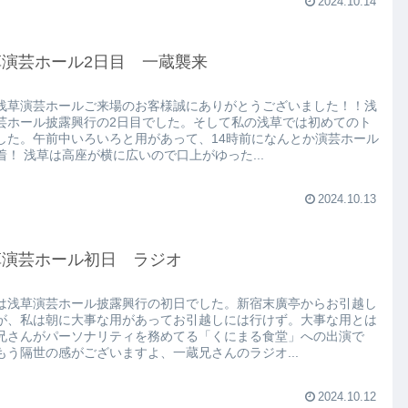
2024.10.14
草演芸ホール2日目 一蔵襲来
浅草演芸ホールご来場のお客様誠にありがとうございました！！浅
芸ホール披露興行の2日目でした。そして私の浅草では初めてのト
した。午前中いろいろと用があって、14時前になんとか演芸ホール
着！ 浅草は高座が横に広いので口上がゆった...
2024.10.13
草演芸ホール初日 ラジオ
は浅草演芸ホール披露興行の初日でした。新宿末廣亭からお引越し
が、私は朝に大事な用があってお引越しには行けず。大事な用とは
兄さんがパーソナリティを務めてる「くにまる食堂」への出演で
もう隔世の感がございますよ、一蔵兄さんのラジオ...
2024.10.12