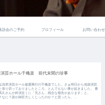
落語会のご予約
プロフィール
お問い合わせ
草演芸ホール千穐楽 前代未聞の珍事
は浅草演芸ホール披露興行の千穐楽でした。さぁ明日から池袋演芸
と張り切っておりましたところ、とんでもない事が起きました。 番
馬久さんが終演近くに「兄さん…残念な報告があります」と。
？なに？誰か師匠方しくじったのか？と思ったら、...