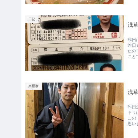
日記
浅
昨日
昨日
たの
こと
楽屋噺
浅
昨日
トリ
この
思い