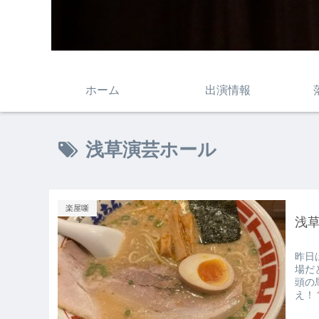
ホーム
出演情報
浅草演芸ホール
楽屋噺
浅
昨日
場だ
頭の
え！