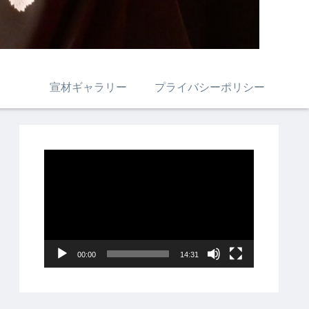
宣材ギャラリー
プライバシーポリシー
動
画
プ
レ
ー
00:00
14:31
ヤ
ー