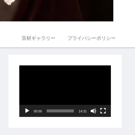
宣材ギャラリー
プライバシーポリシー
動
画
プ
レ
ー
00:00
14:31
ヤ
ー