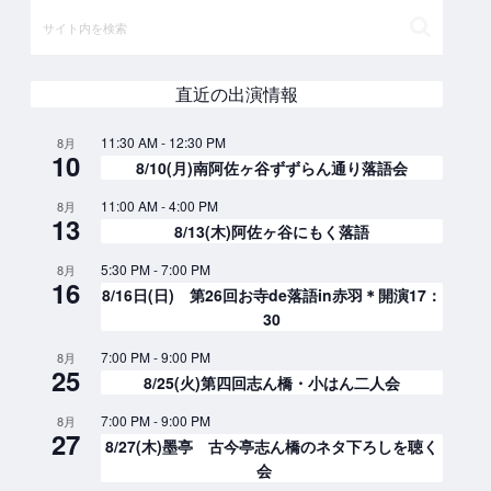
直近の出演情報
11:30 AM
-
12:30 PM
8月
10
8/10(月)南阿佐ヶ谷ずずらん通り落語会
11:00 AM
-
4:00 PM
8月
13
8/13(木)阿佐ヶ谷にもく落語
5:30 PM
-
7:00 PM
8月
16
8/16日(日) 第26回お寺de落語in赤羽＊開演17：
30
7:00 PM
-
9:00 PM
8月
25
8/25(火)第四回志ん橋・小はん二人会
7:00 PM
-
9:00 PM
8月
27
8/27(木)墨亭 古今亭志ん橋のネタ下ろしを聴く
会