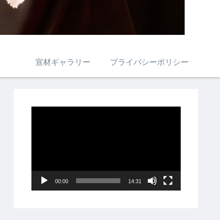
宣材ギャラリー
プライバシーポリシー
動
画
プ
レ
ー
00:00
14:31
ヤ
ー