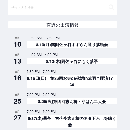
直近の出演情報
11:30 AM
-
12:30 PM
8月
10
8/10(月)南阿佐ヶ谷ずずらん通り落語会
11:00 AM
-
4:00 PM
8月
13
8/13(木)阿佐ヶ谷にもく落語
5:30 PM
-
7:00 PM
8月
16
8/16日(日) 第26回お寺de落語in赤羽＊開演17：
30
7:00 PM
-
9:00 PM
8月
25
8/25(火)第四回志ん橋・小はん二人会
7:00 PM
-
9:00 PM
8月
27
8/27(木)墨亭 古今亭志ん橋のネタ下ろしを聴く
会