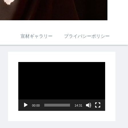
宣材ギャラリー
プライバシーポリシー
動
画
プ
レ
ー
00:00
14:31
ヤ
ー