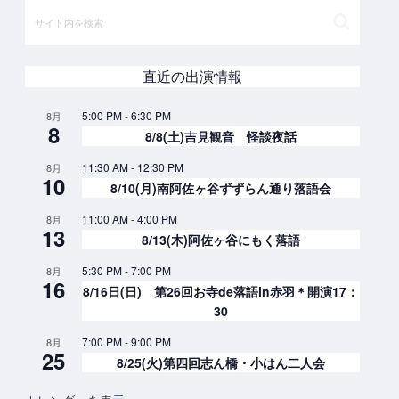
直近の出演情報
5:00 PM
-
6:30 PM
8月
8
8/8(土)吉見観音 怪談夜話
11:30 AM
-
12:30 PM
8月
10
8/10(月)南阿佐ヶ谷ずずらん通り落語会
11:00 AM
-
4:00 PM
8月
13
8/13(木)阿佐ヶ谷にもく落語
5:30 PM
-
7:00 PM
8月
16
8/16日(日) 第26回お寺de落語in赤羽＊開演17：
30
7:00 PM
-
9:00 PM
8月
25
8/25(火)第四回志ん橋・小はん二人会