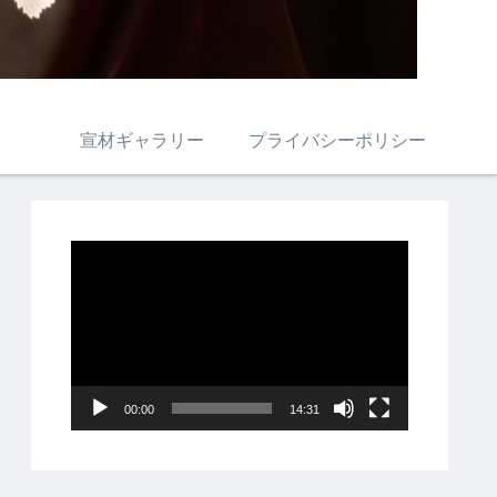
宣材ギャラリー
プライバシーポリシー
動
画
プ
レ
ー
00:00
14:31
ヤ
ー