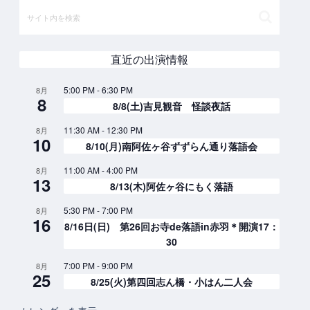
直近の出演情報
5:00 PM
-
6:30 PM
8月
8
8/8(土)吉見観音 怪談夜話
11:30 AM
-
12:30 PM
8月
10
8/10(月)南阿佐ヶ谷ずずらん通り落語会
11:00 AM
-
4:00 PM
8月
13
8/13(木)阿佐ヶ谷にもく落語
5:30 PM
-
7:00 PM
8月
16
8/16日(日) 第26回お寺de落語in赤羽＊開演17：
30
7:00 PM
-
9:00 PM
8月
25
8/25(火)第四回志ん橋・小はん二人会