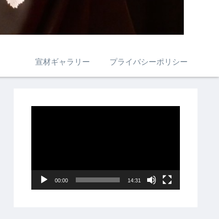
宣材ギャラリー
プライバシーポリシー
動
画
プ
レ
ー
00:00
14:31
ヤ
ー