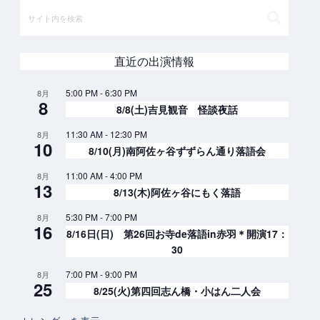
直近の出演情報
5:00 PM
-
6:30 PM
8月
8
8/8(土)吉見観音 怪談夜話
11:30 AM
-
12:30 PM
8月
10
8/10(月)南阿佐ヶ谷ずずらん通り落語会
11:00 AM
-
4:00 PM
8月
13
8/13(木)阿佐ヶ谷にもく落語
5:30 PM
-
7:00 PM
8月
16
8/16日(日) 第26回お寺de落語in赤羽＊開演17：
30
7:00 PM
-
9:00 PM
8月
25
8/25(火)第四回志ん橋・小はん二人会