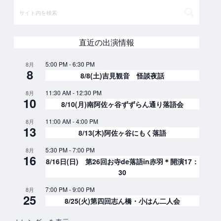
直近の出演情報
5:00 PM
-
6:30 PM
8月
8
8/8(土)吉見観音 怪談夜話
11:30 AM
-
12:30 PM
8月
10
8/10(月)南阿佐ヶ谷ずずらん通り落語会
11:00 AM
-
4:00 PM
8月
13
8/13(木)阿佐ヶ谷にもく落語
5:30 PM
-
7:00 PM
8月
16
8/16日(日) 第26回お寺de落語in赤羽＊開演17：
30
7:00 PM
-
9:00 PM
8月
25
8/25(火)第四回志ん橋・小はん二人会