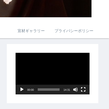
宣材ギャラリー
プライバシーポリシー
動
画
プ
レ
ー
00:00
14:31
ヤ
ー