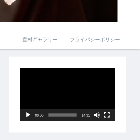
宣材ギャラリー
プライバシーポリシー
動
画
プ
レ
ー
00:00
14:31
ヤ
ー