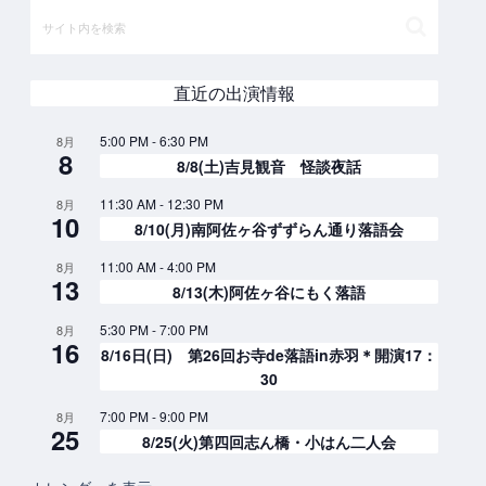
直近の出演情報
5:00 PM
-
6:30 PM
8月
8
8/8(土)吉見観音 怪談夜話
11:30 AM
-
12:30 PM
8月
10
8/10(月)南阿佐ヶ谷ずずらん通り落語会
11:00 AM
-
4:00 PM
8月
13
8/13(木)阿佐ヶ谷にもく落語
5:30 PM
-
7:00 PM
8月
16
8/16日(日) 第26回お寺de落語in赤羽＊開演17：
30
7:00 PM
-
9:00 PM
8月
25
8/25(火)第四回志ん橋・小はん二人会