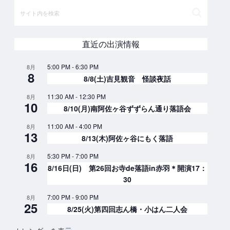
直近の出演情報
5:00 PM
-
6:30 PM
8月
8
8/8(土)吉見観音 怪談夜話
11:30 AM
-
12:30 PM
8月
10
8/10(月)南阿佐ヶ谷ずずらん通り落語会
11:00 AM
-
4:00 PM
8月
13
8/13(木)阿佐ヶ谷にもく落語
5:30 PM
-
7:00 PM
8月
16
8/16日(日) 第26回お寺de落語in赤羽＊開演17：
30
7:00 PM
-
9:00 PM
8月
25
8/25(火)第四回志ん橋・小はん二人会