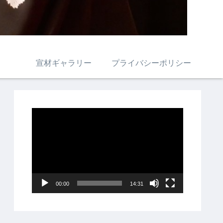
宣材ギャラリー
プライバシーポリシー
動
画
プ
レ
ー
00:00
14:31
ヤ
ー