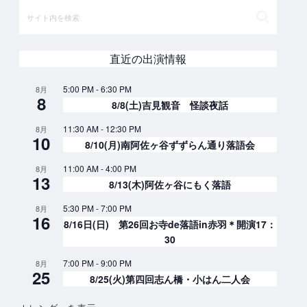
直近の出演情報
5:00 PM
-
6:30 PM
8月
8
8/8(土)吉見観音 怪談夜話
11:30 AM
-
12:30 PM
8月
10
8/10(月)南阿佐ヶ谷ずずらん通り落語会
11:00 AM
-
4:00 PM
8月
13
8/13(木)阿佐ヶ谷にもく落語
5:30 PM
-
7:00 PM
8月
16
8/16日(日) 第26回お寺de落語in赤羽＊開演17：
30
7:00 PM
-
9:00 PM
8月
25
8/25(火)第四回志ん橋・小はん二人会