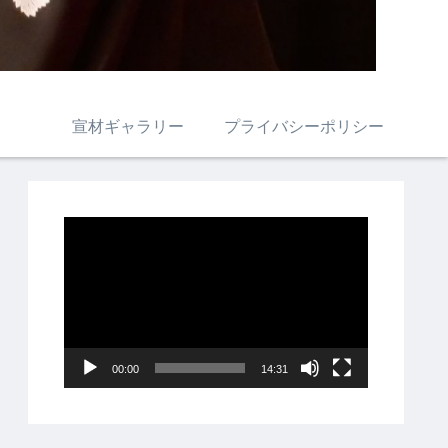
宣材ギャラリー
プライバシーポリシー
動
画
プ
レ
ー
00:00
14:31
ヤ
ー