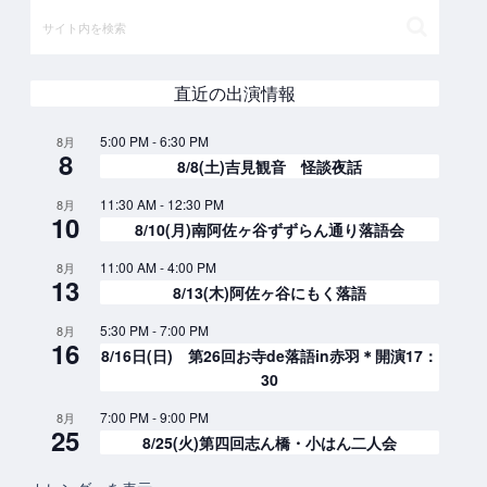
直近の出演情報
5:00 PM
-
6:30 PM
8月
8
8/8(土)吉見観音 怪談夜話
11:30 AM
-
12:30 PM
8月
10
8/10(月)南阿佐ヶ谷ずずらん通り落語会
11:00 AM
-
4:00 PM
8月
13
8/13(木)阿佐ヶ谷にもく落語
5:30 PM
-
7:00 PM
8月
16
8/16日(日) 第26回お寺de落語in赤羽＊開演17：
30
7:00 PM
-
9:00 PM
8月
25
8/25(火)第四回志ん橋・小はん二人会