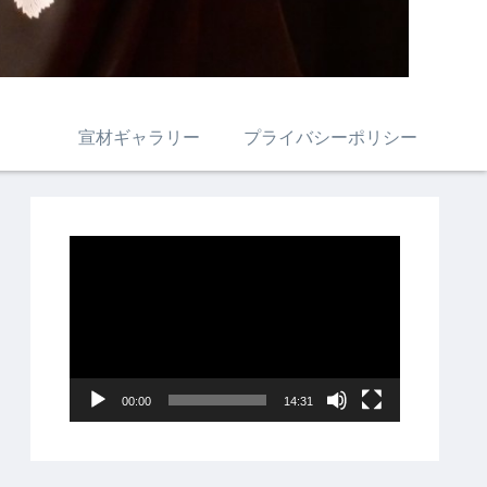
宣材ギャラリー
プライバシーポリシー
動
画
プ
レ
ー
00:00
14:31
ヤ
ー