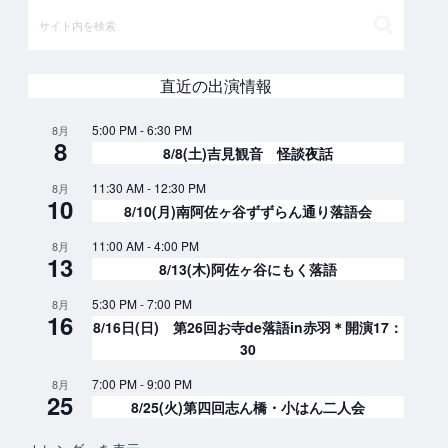
直近の出演情報
5:00 PM
-
6:30 PM
8月
8
8/8(土)吉見観音 怪談夜話
11:30 AM
-
12:30 PM
8月
10
8/10(月)南阿佐ヶ谷ずずらん通り落語会
11:00 AM
-
4:00 PM
8月
13
8/13(木)阿佐ヶ谷にもく落語
5:30 PM
-
7:00 PM
8月
16
8/16日(日) 第26回お寺de落語in赤羽＊開演17：
30
7:00 PM
-
9:00 PM
8月
25
8/25(火)第四回志ん橋・小はん二人会