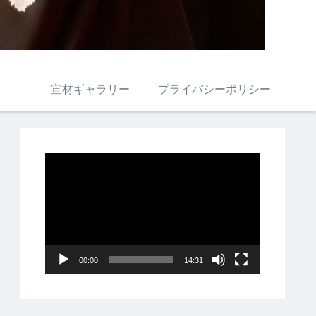
宣材ギャラリー
プライバシーポリシー
動
画
プ
レ
ー
00:00
14:31
ヤ
ー