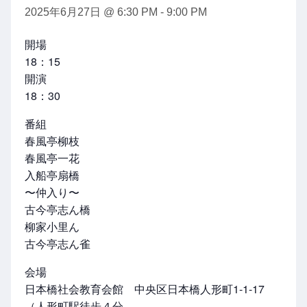
2025年6月27日 @ 6:30 PM
-
9:00 PM
開場
18：15
開演
18：30
番組
春風亭柳枝
春風亭一花
入船亭扇橋
〜仲入り〜
古今亭志ん橋
柳家小里ん
古今亭志ん雀
会場
日本橋社会教育会館 中央区日本橋人形町1-1-17
（人形町駅徒歩４分