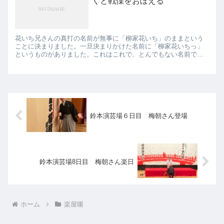
くと戦慄をおぼえる
花いち兄さんの真打の名前が無事に「柳家花いち」のままという
ことに決まりました。一旦決まりかけた名前に「柳家花いちっ」
というものがありました。これはこれで、とんでもない名前です
がもう一つ有力な名前があったそうです。 「花いち♪」か「花いち
っ」...
鈴本演芸場６日目 梅朝さん登場
鈴本演芸場8日目 梅朝さん楽日
ホーム
楽屋噺