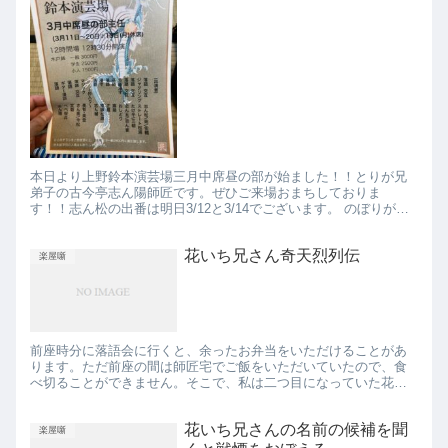
本日より上野鈴本演芸場三月中席昼の部が始ました！！とりが兄
弟子の古今亭志ん陽師匠です。ぜひご来場おまちしておりま
す！！志ん松の出番は明日3/12と3/14でございます。 のぼりが裏
かえっしでたなびいておりました。 このチラシを見せると3名様...
花いち兄さん奇天烈列伝
楽屋噺
前座時分に落語会に行くと、余ったお弁当をいただけることがあ
ります。ただ前座の間は師匠宅でご飯をいただいていたので、食
べ切ることができません。そこで、私は二つ目になっていた花い
ち兄さんに届けてました。 後輩を「生協の人」と呼ぶ先輩になっ
てはい...
花いち兄さんの名前の候補を聞
楽屋噺