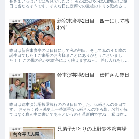
客さまいっぱいで立ち見でしたよ！ 4/25は先代小はん師匠のご命
日に当たるそうです。そんな日に定席での最後のトリを勤めるこ
とができるなんて、日頃の行いが良いのでしょう。先代もお喜び
に...
新宿末廣亭2日目 四十にして惑
楽屋噺
わず
昨日は新宿末廣亭の２日目にして私の初日、そして私の４０歳の
誕生日でした！ご来場のお客様まことにありがとうございまし
た！！ この幟の色が末廣亭によく映えますね～。 差し入れをして
くださったお客様まことにありがとうございました！ 誕生日プレ
ゼン...
鈴本演芸場9日目 伝輔さん楽日
楽屋噺
昨日は鈴本演芸場披露興行のの９日目でした。伝輔さんの楽日で
す。 おそらく後ろ幕史上一番派手な伝輔さんの後ろ幕。名前が脇
ではなく真ん中に書いてあるというのも革新的ですね！ 私は昨日
は長年お世話になって、幟も出してくれている井の頭de落語会に
遊...
兄弟子がとりの上野鈴本演芸場
楽屋噺