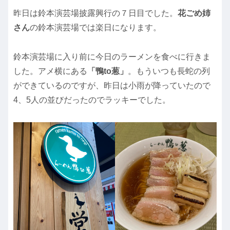
昨日は鈴本演芸場披露興行の７日目でした。
花ごめ姉
さん
の鈴本演芸場では楽日になります。
鈴本演芸場に入り前に今日のラーメンを食べに行きま
した。アメ横にある
「鴨to葱」
。もういつも長蛇の列
ができているのですが、昨日は小雨が降っていたので
4、5人の並びだったのでラッキーでした。