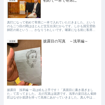
初めて一本で寄席に
楽屋噺
真打になって初めて寄席に一本で入れていただきました。という
のも二つ目の間はほとんど交互出演だからです。しかも国宝雲助
師匠の前という…。かなりうれしいです。噺家になる前に客席か
ら見ていた師匠方の仲間入りに少しだけできたかなという気がし
ます。 ...
披露目の写真 ～浅草編～
楽屋噺
披露目 浅草編 一花は絵も上手です！「真面目に書き過ぎまし
た」て言ってました。 左の写真は楽譜です。浅草の楽日志ん雀師
匠はなぜか楽譜を持って高座にあがっていきました。真ん中はお
行儀よく正座しているヤカラです。右はペペ先生の抜け殻です。