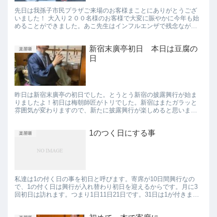
先日は我孫子市民プラザご来場のお客様まことにありがとうござ
いました！ 大入り２００名様のお客様で大変に賑やかに今年も始
めることができました。あこ先生はインフルエンザで残念ながら
お休みで、代演でマギー隆司先生が来てくれました。遊京は「蕎
麦の隠...
新宿末廣亭初日 本日は豆腐の
楽屋噺
日
昨日は新宿末廣亭の初日でした。とうとう新宿の披露興行が始ま
りましたよ！初日は梅朝師匠がトリでした。新宿はまたガラッと
雰囲気が変わりますので、新たに披露興行が楽しめると思いま
す。 見てください、この使い込まれた黒板を！！歴代の乱暴な前
座がチョ...
1のつく日にする事
楽屋噺
私達は1の付く日の事を初日と呼びます。寄席が10日間興行なの
で、1の付く日は興行が入れ替わり初日を迎えるからです。月に3
回初日は訪れます。つまり1日11日21日です。31日は1が付きます
が初日とは呼ばず、余一（よいち）と呼びます。寄席では特...