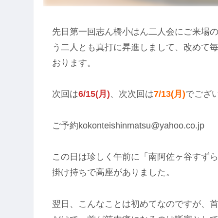
先日第一回志ん橋小はん二人会にご来場
う二人とも真打に昇進しまして、改めて
おります。
次回は
6/15(月)
、次次回は
7/13(月)
でござ
ご予約kokonteishinmatsu@yahoo.co.jp
この日は珍しく午前に「南阿佐ヶ谷すず
掛け持ちで高座がありました。
翌日、こんなことは初めてなのですが、