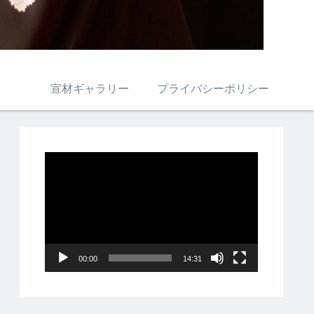
宣材ギャラリー
プライバシーポリシー
動
画
プ
レ
ー
00:00
14:31
ヤ
ー