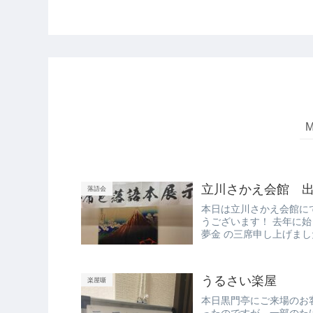
立川さかえ会館 
落語会
本日は立川さかえ会館に
うございます！ 去年に始
夢金 の三席申し上げま
い...
うるさい楽屋
楽屋噺
本日黒門亭にご来場のお
ったのですが、一部のた