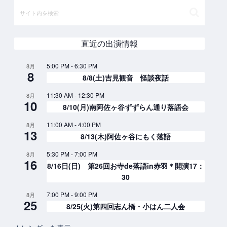
直近の出演情報
5:00 PM
-
6:30 PM
8月
8
8/8(土)吉見観音 怪談夜話
11:30 AM
-
12:30 PM
8月
10
8/10(月)南阿佐ヶ谷ずずらん通り落語会
11:00 AM
-
4:00 PM
8月
13
8/13(木)阿佐ヶ谷にもく落語
5:30 PM
-
7:00 PM
8月
16
8/16日(日) 第26回お寺de落語in赤羽＊開演17：
30
7:00 PM
-
9:00 PM
8月
25
8/25(火)第四回志ん橋・小はん二人会