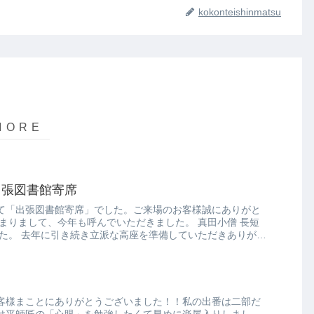
kokonteishinmatsu
出張図書館寄席
て「出張図書館寄席」でした。ご来場のお客様誠にありがと
まりまして、今年も呼んでいただきました。 真田小僧 長短
した。 去年に引き続き立派な高座を準備していただきありがた
客様まことにありがとうございました！！私の出番は二部だ
け平師匠の「心眼」を勉強したくて早めに楽屋入りしまし