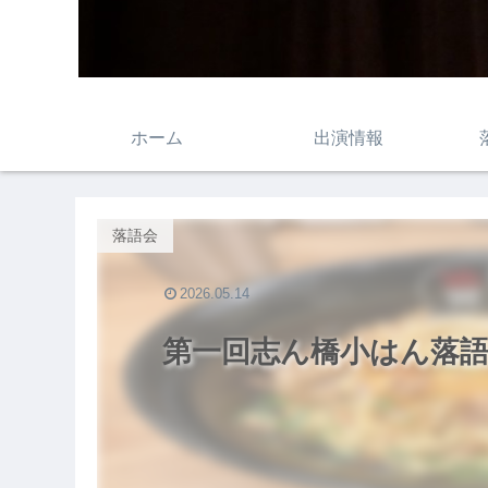
ホーム
出演情報
落語会
2026.05.14
第一回志ん橋小はん落