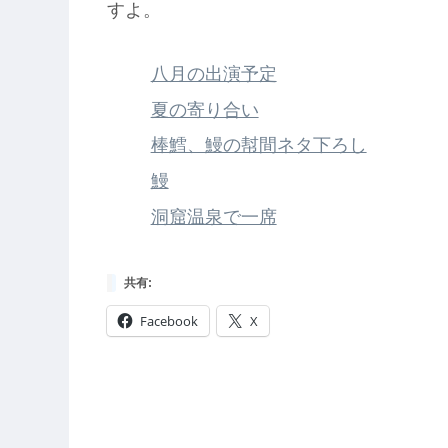
すよ。
八月の出演予定
夏の寄り合い
棒鱈、鰻の幇間ネタ下ろし
鰻
洞窟温泉で一席
共有:
Facebook
X